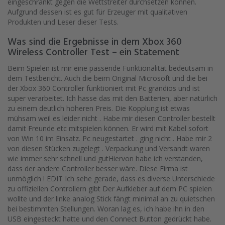
eingeschränkt gegen die Wettstreiter durchsetzen können.
Aufgrund dessen ist es gut für Erzeuger mit qualitativen
Produkten und Leser dieser Tests.
Was sind die Ergebnisse in dem Xbox 360
Wireless Controller Test – ein Statement
Beim Spielen ist mir eine passende Funktionalität bedeutsam in
dem Testbericht. Auch die beim Original Microsoft und die bei
der Xbox 360 Controller funktioniert mit Pc grandios und ist
super verarbeitet. Ich hasse das mit den Batterien, aber natürlich
zu einem deutlich höheren Preis. Die Kopplung ist etwas
mühsam weil es leider nicht . Habe mir diesen Controller bestellt
damit Freunde etc mitspielen können. Er wird mit Kabel sofort
von Win 10 im Einsatz. Pc neugestartet . ging nicht . Habe mir 2
von diesen Stücken zugelegt . Verpackung und Versandt waren
wie immer sehr schnell und gutHiervon habe ich verstanden,
dass der andere Controller besser wäre. Diese Firma ist
unmöglich ! EDIT Ich sehe gerade, dass es diverse Unterschiede
zu offiziellen Controllern gibt Der Aufkleber auf dem PC spielen
wollte und der linke analog Stick fängt minimal an zu quietschen
bei bestimmten Stellungen. Woran lag es, ich habe ihn in den
USB eingesteckt hatte und den Connect Button gedrückt habe.