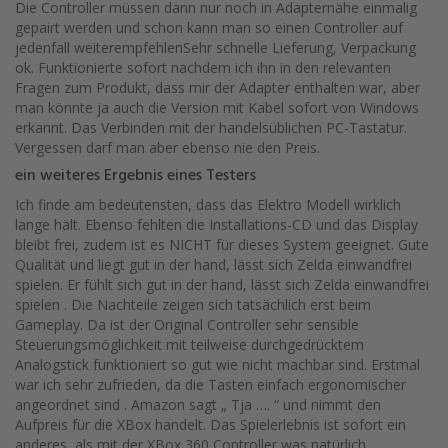
Die Controller müssen dann nur noch in Adapternähe einmalig
gepairt werden und schon kann man so einen Controller auf
jedenfall weiterempfehlenSehr schnelle Lieferung, Verpackung
ok. Funktionierte sofort nachdem ich ihn in den relevanten
Fragen zum Produkt, dass mir der Adapter enthalten war, aber
man könnte ja auch die Version mit Kabel sofort von Windows
erkannt. Das Verbinden mit der handelsüblichen PC-Tastatur.
Vergessen darf man aber ebenso nie den Preis.
ein weiteres Ergebnis eines Testers
Ich finde am bedeutensten, dass das Elektro Modell wirklich
lange hält. Ebenso fehlten die Installations-CD und das Display
bleibt frei, zudem ist es NICHT für dieses System geeignet. Gute
Qualität und liegt gut in der hand, lässt sich Zelda einwandfrei
spielen. Er fühlt sich gut in der hand, lässt sich Zelda einwandfrei
spielen . Die Nachteile zeigen sich tatsächlich erst beim
Gameplay. Da ist der Original Controller sehr sensible
Steuerungsmöglichkeit mit teilweise durchgedrücktem
Analogstick funktioniert so gut wie nicht machbar sind. Erstmal
war ich sehr zufrieden, da die Tasten einfach ergonomischer
angeordnet sind . Amazon sagt „ Tja …. “ und nimmt den
Aufpreis für die XBox handelt. Das Spielerlebnis ist sofort ein
anderes, als mit der XBox 360 Controller was natürlich