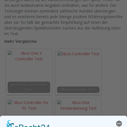
Sie auch bedeutsame Angaben enthalten, wie für andere. Die
Testsieger können zumindest zahlreiche Kunden überzeugen
und es existieren bereits jede Menge positive Erfahrungsberichte
über sie. So fällt die gemachte Empfehlung auf einen der
überzeugenden Spielekonsolen-Sachen aus der Auflistung oben
im Text.
mehr Vergleiche:
Xbox One X Controller
Test
Xbox Controller Test