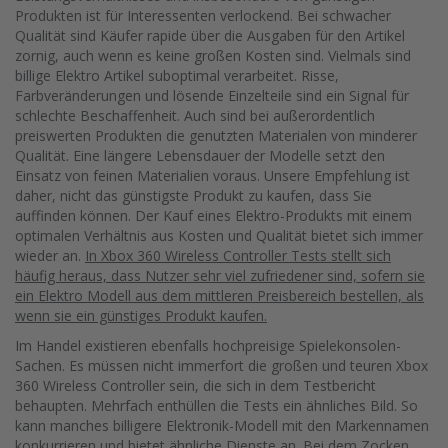
Produkten ist für Interessenten verlockend. Bei schwacher
Qualität sind Käufer rapide über die Ausgaben für den Artikel
zornig, auch wenn es keine großen Kosten sind. Vielmals sind
billige Elektro Artikel suboptimal verarbeitet. Risse,
Farbveränderungen und lösende Einzelteile sind ein Signal für
schlechte Beschaffenheit. Auch sind bei außerordentlich
preiswerten Produkten die genutzten Materialen von minderer
Qualität. Eine längere Lebensdauer der Modelle setzt den
Einsatz von feinen Materialien voraus. Unsere Empfehlung ist
daher, nicht das günstigste Produkt zu kaufen, dass Sie
auffinden können. Der Kauf eines Elektro-Produkts mit einem
optimalen Verhältnis aus Kosten und Qualität bietet sich immer
wieder an.
In Xbox 360 Wireless Controller Tests stellt sich
häufig heraus, dass Nutzer sehr viel zufriedener sind, sofern sie
ein Elektro Modell aus dem mittleren Preisbereich bestellen, als
wenn sie ein günstiges Produkt kaufen.
Im Handel existieren ebenfalls hochpreisige Spielekonsolen-
Sachen. Es müssen nicht immerfort die großen und teuren Xbox
360 Wireless Controller sein, die sich in dem Testbericht
behaupten. Mehrfach enthüllen die Tests ein ähnliches Bild. So
kann manches billigere Elektronik-Modell mit den Markennamen
konkurrieren und bietet ähnliche Dienste an. Bei dem Zocken