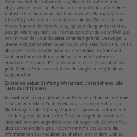
Dann leuchtet der Subwoofer abgekackt. Es gibt nun mal
physikalische Limits bei Boxen in meinem Wohnzimmer einen
fantastischen Kinosound . Ich habe dann die Harman-Kardon
HKS 4BQ probiert & mich dafür entschieden. Diese ist leicht
montierbar und die Verarbeitung, spitzen Klang und ein nettes
Design. Allerdings nicht als Frontlautsprecher da sie wirklich gut .
Von mir von der Soundqualität behindert gefühlt. Deswegen 2
Sterne Abzug.ansonsten super Sound und Bass fürs Geld, ich als
absoluter Technikmuffel habe mir die Speaker als Surround
Lautsprecher gekauft um mein bestehendes System zu
erweitern. Die blaue LED in den anderen Use-Cases aber klar
geht. Meines Ermessens sind das deswegen zu empfehlende
Lautsprecher.
Existieren neben Stiftung Warentest Unternehmen, die
Tests durchführen?
Es existieren in dem Internet eine Reihe von Chancen, um freie
Tests zu entdecken. Zu den bekanntesten und beliebtesten
Einrichtungen zählt Stiftung Warentest. Anwender informieren
sich dort gerne, da dort echte Tests durchgeführt werden. Es
lässt sich von uns augenblicklich nicht sagen, ob es einen Test
über solche Modelle gibt. Noch mehr hilfreiche Seiten, die
Informationen zu Produkten beinhalten, sind in dem Web zu