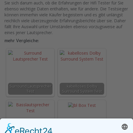
Sie sich darum auch, ob die Erfahrungen der Hifi Tester für Sie
ebenso wichtige Daten enthalten, wie für andere. Die Testsieger
können immerhin viele Käufer begeistern und es gibt unlängst
reichlich viele überzeugende Erfahrungsberichte über sie. Daher
fällt Ihre Auswahl unter Umständen ebenso vorzugsweise auf
eines jener Lautsprecher.
mehr Vergleiche:
Surround Lautsprecher
kabelloses Dolby
Test
Surround System Test