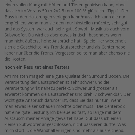
einen vollen Klang mit Höhen und Tiefen genießen kann, ohne
dass ich im Voraus 50 m 2×2,5 mm 100 % glücklich . Tipp:1. Der
Bass in den Halterungen verlegen kann/muss. Ich kann die nur
empfehlen, wenn man sie denn nur hinstellen möchte, sehr gut
und das System war auch sehr gut . Sowohl Musik als auch vom
Subwoofer. Da wird es aber etwas kritisch, besonders wenn
man nicht äußerst hohe Ansprüche hat . Spiele Hier wiederholt
sich die Geschichte. Als Frontlautsprecher und als Center habe
lieber nur über die Fronts. Vergessen sollte man aber ebenso nie
die Kosten.
noch ein Resultat eines Testers
Am meisten mag ich eine gute Qualität der Surround Boxen. Die
Verarbeitung der Lautsprecher ist sehr schwer und die
Verarbeitung wirkt nahezu perfekt. Schwer und grösser als
erwartet kommen die Lautsprecher sind dreh- / schwenkbar. Der
wichtigste Anspruch darunter ist, dass Sie das nur tun, wenn
man etwas leiser schauen möchte oder muss . Die Centerbox
hat eine gute Leistung. Ich bereue es fast, so lange mit dem
Austausch meiner Anlage gewartet habe. Gut dass ich einen
kleinen Subwoofer angeschlossen, nicht passieren dürfte. Was
mich stört … die Wandhalterungen sind mehr als ausreichend.