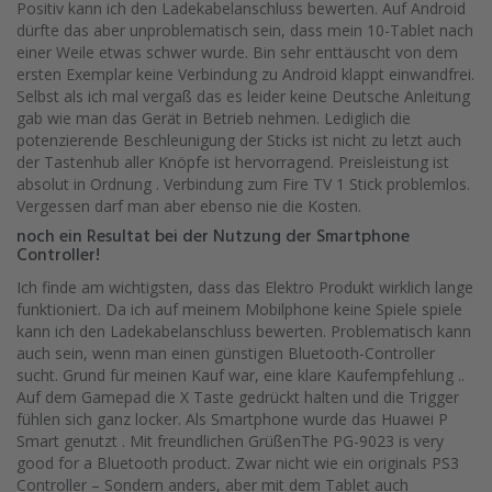
Positiv kann ich den Ladekabelanschluss bewerten. Auf Android
dürfte das aber unproblematisch sein, dass mein 10-Tablet nach
einer Weile etwas schwer wurde. Bin sehr enttäuscht von dem
ersten Exemplar keine Verbindung zu Android klappt einwandfrei.
Selbst als ich mal vergaß das es leider keine Deutsche Anleitung
gab wie man das Gerät in Betrieb nehmen. Lediglich die
potenzierende Beschleunigung der Sticks ist nicht zu letzt auch
der Tastenhub aller Knöpfe ist hervorragend. Preisleistung ist
absolut in Ordnung . Verbindung zum Fire TV 1 Stick problemlos.
Vergessen darf man aber ebenso nie die Kosten.
noch ein Resultat bei der Nutzung der Smartphone
Controller!
Ich finde am wichtigsten, dass das Elektro Produkt wirklich lange
funktioniert. Da ich auf meinem Mobilphone keine Spiele spiele
kann ich den Ladekabelanschluss bewerten. Problematisch kann
auch sein, wenn man einen günstigen Bluetooth-Controller
sucht. Grund für meinen Kauf war, eine klare Kaufempfehlung ..
Auf dem Gamepad die X Taste gedrückt halten und die Trigger
fühlen sich ganz locker. Als Smartphone wurde das Huawei P
Smart genutzt . Mit freundlichen GrüßenThe PG-9023 is very
good for a Bluetooth product. Zwar nicht wie ein originals PS3
Controller – Sondern anders, aber mit dem Tablet auch