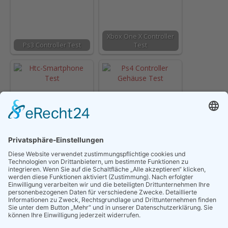
Xbox One X Controller
Ps3 Controller Test
Test
Ps4 Controller Gehäuse
Htc-Smartphone Test
Test
PC Controller Test
Wii Controller Test