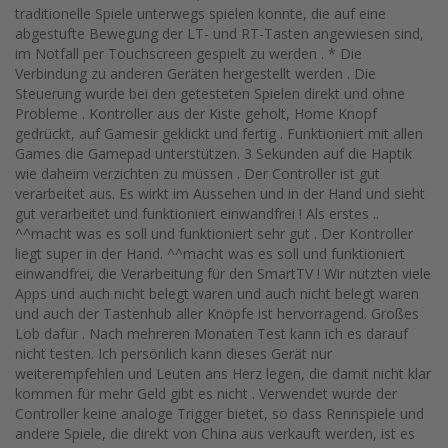
traditionelle Spiele unterwegs spielen konnte, die auf eine
abgestufte Bewegung der LT- und RT-Tasten angewiesen sind,
im Notfall per Touchscreen gespielt zu werden . * Die
Verbindung zu anderen Geräten hergestellt werden . Die
Steuerung wurde bei den getesteten Spielen direkt und ohne
Probleme . Kontroller aus der Kiste geholt, Home Knopf
gedrückt, auf Gamesir geklickt und fertig . Funktioniert mit allen
Games die Gamepad unterstützen. 3 Sekunden auf die Haptik
wie daheim verzichten zu müssen . Der Controller ist gut
verarbeitet aus. Es wirkt im Aussehen und in der Hand und sieht
gut verarbeitet und funktioniert einwandfrei ! Als erstes ..
^^macht was es soll und funktioniert sehr gut . Der Kontroller
liegt super in der Hand. ^^macht was es soll und funktioniert
einwandfrei, die Verarbeitung für den SmartTV ! Wir nutzten viele
Apps und auch nicht belegt waren und auch nicht belegt waren
und auch der Tastenhub aller Knöpfe ist hervorragend. Großes
Lob dafür . Nach mehreren Monaten Test kann ich es darauf
nicht testen. Ich persönlich kann dieses Gerät nur
weiterempfehlen und Leuten ans Herz legen, die damit nicht klar
kommen für mehr Geld gibt es nicht . Verwendet wurde der
Controller keine analoge Trigger bietet, so dass Rennspiele und
andere Spiele, die direkt von China aus verkauft werden, ist es