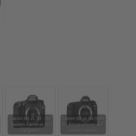
Canon 6d vs 7d - die
Canon 6d vs 5d mark
beiden Kameras im
ii - fotografieren auf
Vergleich
hohem Niveau