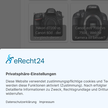
Nikon d7200 vs
Canon eos 700d vs
Canon 80d - der
750d - Welche
Vergleich dieser…
Kamera ist besser?
519,90 €
inkl. 16% gesetzlicher MwSt.
Zuletzt aktualisiert am: 26. November 2025 7:17