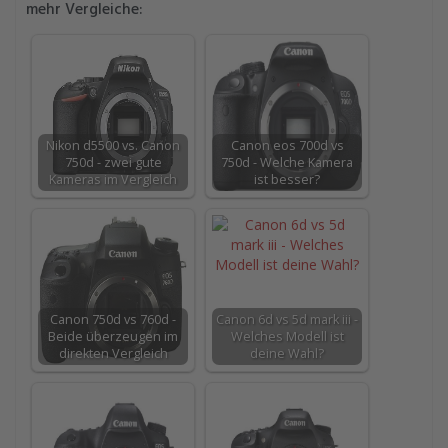
mehr Vergleiche:
Nikon d5500 vs. Canon
Canon eos 700d vs
750d - zwei gute
750d - Welche Kamera
Kameras im Vergleich
ist besser?
Canon 750d vs 760d -
Canon 6d vs 5d mark iii -
Beide überzeugen im
Welches Modell ist
direkten Vergleich
deine Wahl?