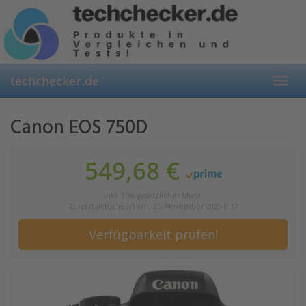
Skip
to
main
content
techchecker.de
Toggl
navig
Canon EOS 750D
549,68 €
inkl. 16% gesetzlicher MwSt.
Zuletzt aktualisiert am: 26. November 2025 0:17
Verfügbarkeit prüfen!