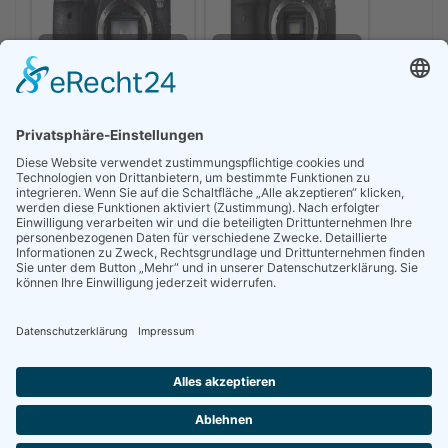
Canon eos 80d vs 6d -
Canon 6d vs 7d - die
der Vergleich der
beiden Kameras im
beiden DSLRs
Vergleich
549,68 €
inkl. 16% gesetzlicher MwSt.
Zuletzt aktualisiert am: 26. November 2025 0:17
Verfügbarkeit prüfen!