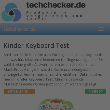
Skip
to
main
content
techchecker.de
Toggl
navig
Kinder Keyboard Test
An dieser Stelle lesen Sie alles Wichtige über Kinder Keyboards
und was fürs Musizieren bedeutend ist. Gegenwärtig haben Sie
wirklich eine große Auswahl, sofern es um das Kaufen von
Musik Produkten geht, was die Kaufentscheidung nicht
unweigerlich leichter macht.
Jegliche wichtigen Daten gibt es
hier im Kinder Keyboard Test.
Manche passende
Musikinstrumente werden jetzt schon im Weiteren gezeigt.
BESTSELLER NR. 1
ANGEBOT