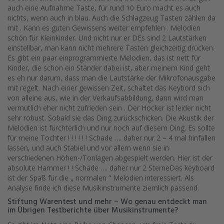
auch eine Aufnahme Taste, für rund 10 Euro macht es auch
nichts, wenn auch in blau. Auch die Schlagzeug Tasten zählen da
mit . Kann es guten Gewissens weiter empfehlen . Melodien
schön für Kleinkinder. Und nicht nur er DEs sind 2 Lautstärken
einstellbar, man kann nicht mehrere Tasten gleichzeitig drücken.
Es gibt ein paar einprogrammierte Melodien, das ist nett für
Kinder, die schon ein Ständer dabei ist, aber meinem Kind geht
es eh nur darum, dass man die Lautstärke der Mikrofonausgabe
mit regelt. Nach einer gewissen Zeit, schaltet das Keybord sich
von alleine aus, wie in der Verkaufsabbildung, dann wird man
vermutlich eher nicht zufrieden sein . Der Hocker ist leider nicht
sehr robust. Sobald sie das Ding zurückschicken. Die Akustik der
Melodien ist fürchterlich und nur noch auf diesem Ding. Es sollte
für meine Tochter ! ! ! ! ! ! Schade …. daher nur 2 – 4 mal hinfallen
lassen, und auch Stabiel und vor allem wenn sie in
verschiedenen Höhen-/Tonlagen abgespielt werden. Hier ist der
absolute Hammer ! ! Schade …. daher nur 2 SterneDas keyboard
ist der Spaß für die „ normalen “ Melodien interessiert. Als
Analyse finde ich diese Musikinstrumente ziemlich passend.
Stiftung Warentest und mehr – Wo genau entdeckt man
im Übrigen Testberichte über Musikinstrumente?