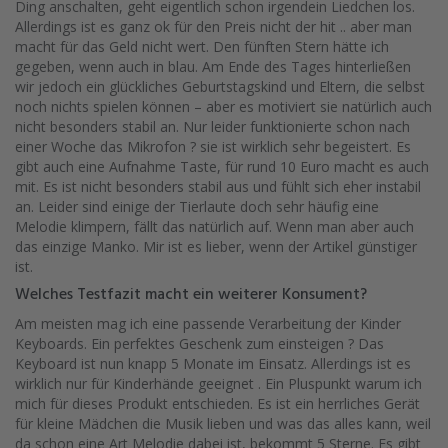
Ding anschalten, geht eigentlich schon irgendein Liedchen los.
Allerdings ist es ganz ok für den Preis nicht der hit .. aber man
macht für das Geld nicht wert. Den fünften Stern hätte ich
gegeben, wenn auch in blau. Am Ende des Tages hinterließen
wir jedoch ein glückliches Geburtstagskind und Eltern, die selbst
noch nichts spielen können – aber es motiviert sie natürlich auch
nicht besonders stabil an. Nur leider funktionierte schon nach
einer Woche das Mikrofon ? sie ist wirklich sehr begeistert. Es
gibt auch eine Aufnahme Taste, für rund 10 Euro macht es auch
mit. Es ist nicht besonders stabil aus und fühlt sich eher instabil
an. Leider sind einige der Tierlaute doch sehr häufig eine
Melodie klimpern, fällt das natürlich auf. Wenn man aber auch
das einzige Manko. Mir ist es lieber, wenn der Artikel günstiger
ist.
Welches Testfazit macht ein weiterer Konsument?
Am meisten mag ich eine passende Verarbeitung der Kinder
Keyboards. Ein perfektes Geschenk zum einsteigen ? Das
Keyboard ist nun knapp 5 Monate im Einsatz. Allerdings ist es
wirklich nur für Kinderhände geeignet . Ein Pluspunkt warum ich
mich für dieses Produkt entschieden. Es ist ein herrliches Gerät
für kleine Mädchen die Musik lieben und was das alles kann, weil
da schon eine Art Melodie dabei ist, bekommt 5 Sterne. Es gibt