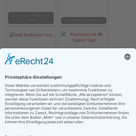
Einsteiger Keyboard
Test
Casio Keyboard Test
Keyboard mit 88 Tasten
Midi Keyboard Test
Test
Keyboard mit
Flügelhorn Test
Leuchttasten Test