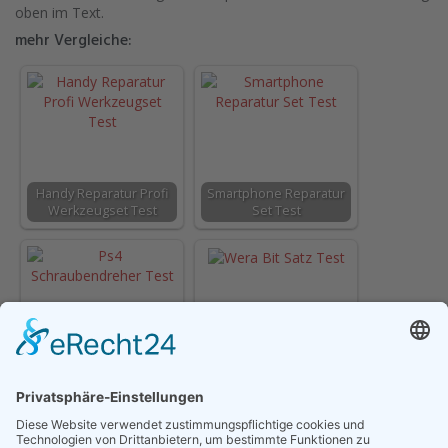
oben im Text.
mehr Vergleiche:
Handy Reparatur Profi
Smartphone Reparatur
Werkzeugset Test
Set Test
Ps4 Schraubendreher
Test
Wera Bit Satz Test