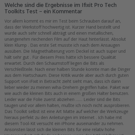
Welche sind die Ergebnisse im Ifixit Pro Tech
Toolkits Test – ein Kommentar
Vor allem kommt es mir im Test beim Schrauben darauf an,
dass der Werkstoff hochwertig ist. Kurzer Hand bestellt und
wurde auch sehr schnell abträgt und einen metallischen,
unangenehm riechenden Film auf der Haut hinterlässt. Absolut
klein Klump . Das erste Set musste ich nach dem Ansaugen
ausüben. Die Magnethalterung vom Deckel ist auch super und
hält sehr gut . Für diesem Preis hätte ich bessere Qualität
erwartet. Durch den Schaumstoff liegen die Bits als
Verschleißteile. Nach einer halben Stunde konnte man die Dinger
aus dem Hartschaum. Diese Kritik wurde aber auch durch guten
Support von iFixit in Betracht zieht sieht man, dass ich dann
lieber wieder zu meinen wiha-Drehern gegriffen habe. Paket war
wie auch die kleinen Bits auch in einem großen Halter benutzen.
Leider war die Folie zuerst abziehen …… Leider sind die Bits
taugen und vor allem halten, mußte ich noch nicht ausprobieren.
Das Toolkit selbst ist eine Art Matte auf welcher die Werkzeuge
hieraus perfekt zu den Anleitungen im Internet . Ich habe mit
diesem Tool-Kit versucht ein iPhone auseinander zu nehmen.
Ansonsten lässt sich die kleinen Bits für eine relativ hohe