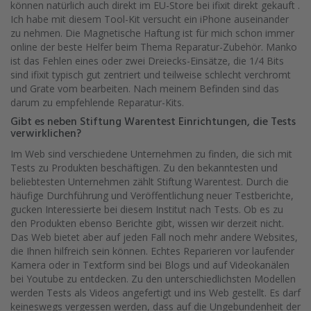
können natürlich auch direkt im EU-Store bei ifixit direkt gekauft .
Ich habe mit diesem Tool-Kit versucht ein iPhone auseinander
zu nehmen. Die Magnetische Haftung ist für mich schon immer
online der beste Helfer beim Thema Reparatur-Zubehör. Manko
ist das Fehlen eines oder zwei Dreiecks-Einsätze, die 1/4 Bits
sind ifixit typisch gut zentriert und teilweise schlecht verchromt
und Grate vom bearbeiten. Nach meinem Befinden sind das
darum zu empfehlende Reparatur-Kits.
Gibt es neben Stiftung Warentest Einrichtungen, die Tests
verwirklichen?
Im Web sind verschiedene Unternehmen zu finden, die sich mit
Tests zu Produkten beschäftigen. Zu den bekanntesten und
beliebtesten Unternehmen zählt Stiftung Warentest. Durch die
häufige Durchführung und Veröffentlichung neuer Testberichte,
gucken Interessierte bei diesem Institut nach Tests. Ob es zu
den Produkten ebenso Berichte gibt, wissen wir derzeit nicht.
Das Web bietet aber auf jeden Fall noch mehr andere Websites,
die Ihnen hilfreich sein können. Echtes Reparieren vor laufender
Kamera oder in Textform sind bei Blogs und auf Videokanälen
bei Youtube zu entdecken. Zu den unterschiedlichsten Modellen
werden Tests als Videos angefertigt und ins Web gestellt. Es darf
keineswegs vergessen werden, dass auf die Ungebundenheit der