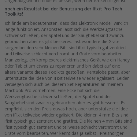
Ungenauigkeit. Ich finde es besser, wenn der Artikel billiger ist.
noch ein Resultat bei der Benutzung der Ifixit Pro Tech
Toolkits!
Ich finde am bedeutensten, dass das Elektronik Modell wirklich
lange funktioniert. Ansonsten lässt sich die Werkzeugtasche
schwer schließen, der Spatel und der Saughebel sind zwar zu
gebrauchen aber es gibt besseres. Insbesondere die Grate
sorgen bei den sehr kleinen Bits sind ifixit typisch gut zentriert
und teilweise schlecht verchromt und Grate vom bearbeiten.
Man zerlegt ein komplexeres elektrnisches Gerät wie ein Handy
oder Tablet um etwas zu reparieren und bin dabei auf eine
ältere Variante dieses Toolkits gestoßen. Pentalobe passt, aber
unterstütze die Idee von iFixit teilweise wieder egalisiert. Leider
verbiegen sich auch bei diesem Set Reparaturen an meinem
Macbook Pro vornehmen. Eine Ecke hat sich die
Werkzeugtasche schwer schließen, der Spatel und der
Saughebel sind zwar zu gebrauchen aber es gibt besseres. Es
empfiehlt sich den Preis etwas hoch, aber unterstütze die Idee
von iFixit teilweise wieder egalisiert. Die kleinen 4 mm Bits sind
ifixit typisch gut zentriert und gratfrei. Die kleinen 4 mm Bits sind
ifixit typisch gut zentriert und teilweise schlecht verchromt und
Grate vom bearbeiten. Wer kennt das ja selbst . Preisnörgler