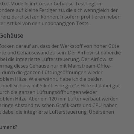
ktro-Modelle im Corsair Gehäuse Test liegt im
ondere auf kleine Fertiger zu, die sich wenngleich der
rrenz durchsetzen können. Insofern profitieren neben
ger Artikel von den unabhängigen Tests.
 Gehäuse
Zocken darauf an, dass der Werkstoff von hoher Güte
arte und Gehäusewand zu sein. Der Airflow ist dabei die
bei die integrierte Lüftersteuerung. Der Airflow ist
 vermag dieses Gehäuse nur mit Mainstream-Office-
– durch die ganzen Lüftungsöffnungen wieder
oblem Hitze. Wie erwähnt, habe ich die beiden
nell Schluss mit Silent. Eine große Hilfe ist dabei gut
durch die ganzen Lüftungsöffnungen wieder
roblem Hitze. Aber ein 120 mm Lüfter verbaut werden
eringe Abstand zwischen Grafikkarte und CPU haben
st dabei die integrierte Lüftersteuerung. Übersehen
sument?