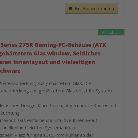
Bei Amazon kaufen
ANGEBOT
e Series 275R Gaming-PC-Gehäuse (ATX
gehärtetem Glas window, Seitliches
laren Innenlayout und vielseitigen
schwarz
eitenabdeckung aus gehärtetem Glas: Die
tenabdeckung aus gehärtetem Glas setzt Ihr System
listisches Design: Klare Linien, abgerundete Kanten mit
leuchtung
nlayout: Das einfache und intuitive Innenlayout
schnellen und leichten Systemaufbau
tionen: Platz für einen 360-mm-kühler an der