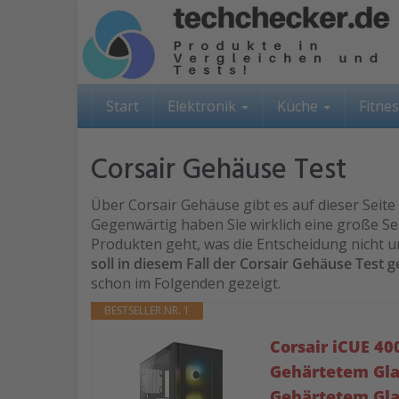
Skip
to
main
content
Start
Elektronik
Küche
Fitne
Corsair Gehäuse Test
Über Corsair Gehäuse gibt es auf dieser Seite 
Gegenwärtig haben Sie wirklich eine große Sel
Produkten geht, was die Entscheidung nicht u
soll in diesem Fall der Corsair Gehäuse Test 
schon im Folgenden gezeigt.
BESTSELLER NR. 1
Corsair iCUE 4
Gehärtetem Gla
Gehärtetem Gla