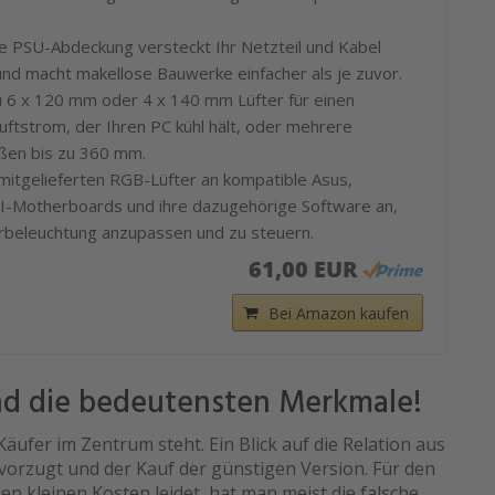
 PSU-Abdeckung versteckt Ihr Netzteil und Kabel
und macht makellose Bauwerke einfacher als je zuvor.
u 6 x 120 mm oder 4 x 140 mm Lüfter für einen
ftstrom, der Ihren PC kühl hält, oder mehrere
ßen bis zu 360 mm.
 mitgelieferten RGB-Lüfter an kompatible Asus,
I-Motherboards und ihre dazugehörige Software an,
rbeleuchtung anzupassen und zu steuern.
61,00 EUR
Bei Amazon kaufen
nd die bedeutensten Merkmale!
Käufer im Zentrum steht. Ein Blick auf die Relation aus
vorzugt und der Kauf der günstigen Version. Für den
den kleinen Kosten leidet, hat man meist die falsche