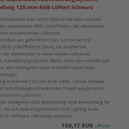
umfang 120-mm-RGB-Lüfter) Schwarz
Individualität: Das 4000X RGB ist mit dem stylishen
den anpassbaren RGB-Lichteffekten, der ideenreiche
 dem konzentrierten Luftstrom
scheiben aus gehärtetem Glas: Setzen Sie Ihre
GB-Lichteffekte in Szene, mit dedizierten
n der Vorderseite für einen idealen Luftstrom
e-Kabelführungssystem: Bietet Ihnen eine schnelle und
it, Ihre wichtigsten Kabel ordentlich durch einen
 verlegen
ang enthaltene 120-mm-RGB-Lüfter: Corsair AirGuide-
it wirbelbildungsverhindernden Flügeln ausgestattet,
gerichteten Luftstrom
eite intelligente RGB-Beleuchtung: RGB-Beleuchtung für
r, die sich dank mitgeliefertem iCUE Lighting Node
iCUE-Software vollständig anpassen
150,17 EUR