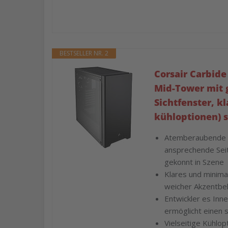
BESTSELLER NR. 2
Corsair Carbid
Mid-Tower mit 
Sichtfenster, k
kühloptionen) 
Atemberaubende S
ansprechende Sei
gekonnt in Szene
Klares und minima
weicher Akzentbe
Entwickler es Inne
ermöglicht einen 
Vielseitige Kühlop