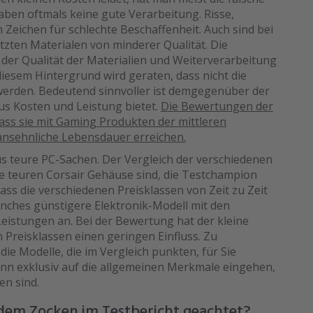
ben oftmals keine gute Verarbeitung. Risse,
Zeichen für schlechte Beschaffenheit. Auch sind bei
zten Materialen von minderer Qualität. Die
der Qualität der Materialien und Weiterverarbeitung
diesem Hintergrund wird geraten, dass nicht die
erden. Bedeutend sinnvoller ist demgegenüber der
aus Kosten und Leistung bietet.
Die Bewertungen der
dass sie mit Gaming Produkten der mittleren
e ansehnliche Lebensdauer erreichen.
us teure PC-Sachen. Der Vergleich der verschiedenen
die teuren Corsair Gehäuse sind, die Testchampion
ass die verschiedenen Preisklassen von Zeit zu Zeit
nches günstigere Elektronik-Modell mit den
eistungen an. Bei der Bewertung hat der kleine
n Preisklassen einen geringen Einfluss. Zu
 die Modelle, die im Vergleich punkten, für Sie
ann exklusiv auf die allgemeinen Merkmale eingehen,
n sind.
 dem Zocken im Testbericht geachtet?