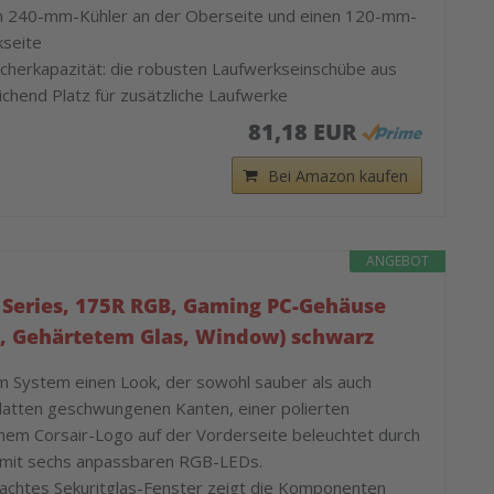
en 240-mm-Kühler an der Oberseite und einen 120-mm-
kseite
cherkapazität: die robusten Laufwerkseinschübe aus
ichend Platz für zusätzliche Laufwerke
81,18 EUR
Bei Amazon kaufen
ANGEBOT
e Series, 175R RGB, Gaming PC-Gehäuse
, Gehärtetem Glas, Window) schwarz
em System einen Look, der sowohl sauber als auch
 glatten geschwungenen Kanten, einer polierten
nem Corsair-Logo auf der Vorderseite beleuchtet durch
 mit sechs anpassbaren RGB-LEDs.
brachtes Sekuritglas-Fenster zeigt die Komponenten