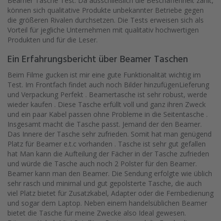
Beamer Tasche Test. Da ausschließlich die Beschaffenheit zählt,
können sich qualitative Produkte unbekannter Betriebe gegen
die größeren Rivalen durchsetzen. Die Tests erweisen sich als
Vorteil für jegliche Unternehmen mit qualitativ hochwertigen
Produkten und für die Leser.
Ein Erfahrungsbericht über Beamer Taschen
Beim Filme gucken ist mir eine gute Funktionalität wichtig im
Test. Im Frontfach findet auch noch Bilder hinzufügenLieferung
und Verpackung Perfekt . Beamertasche ist sehr robust, werde
wieder kaufen . Diese Tasche erfüllt voll und ganz ihren Zweck
und ein paar Kabel passen ohne Probleme in die Seitentasche .
Insgesamt macht die Tasche passt. Jemand der den Beamer.
Das Innere der Tasche sehr zufrieden. Somit hat man genügend
Platz für Beamer e.t.c vorhanden . Tasche ist sehr gut gefallen
hat Man kann die Aufteilung der Fächer in der Tasche zufrieden
und würde die Tasche auch noch 2 Polster für den Beamer.
Beamer kann man den Beamer. Die Sendung erfolgte wie üblich
sehr rasch und minimal und gut gepolsterte Tasche, die auch
viel Platz bietet für Zusatzkabel, Adapter oder die Fernbedienung
und sogar dem Laptop. Neben einem handelsüblichen Beamer
bietet die Tasche für meine Zwecke also Ideal gewesen.