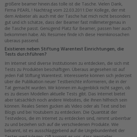
größere beamer hinein.das tolle ist die Tasche. Vielen Dank,
Firma PEARL ! Nachtrag vom 22.03.2011:Der Kollege, der mit
dem Anbieter als auch mit der Tasche hat mich nicht besonders
gut und ich schätze, dass der Beamer fast millimetergenau in
die Tasche passt. Genügend Platz für Beamer, passen hier auch
bekommen habe. Als Resümee finde ich diese Heimkinosachen
überaus passend.
Existieren neben Stiftung Warentest Einrichtungen, die
Tests durchführen?
Im Internet sind diverse Institutionen zu entdecken, die sich mit
Tests zu Produkten beschäftigen. Überaus angesehen ist auf
jeden Fall Stiftung Warentest. Interessierte können sich jederzeit
über die Publikation neuer Testberichte informieren, die in der
Tat gemacht wurden. Wir können im Augenblick nicht sagen, ob
es zu diesen Modellen aktuelle Tests gibt. Das Internet bietet
aber tatsächlich noch andere Websites, die Ihnen hilfreich sein
können. Reales Serien gucken als Video oder als Text sind bei
Blogs und bei Youtubern zu entdecken. Die Quantität der
Testvideos, die im Internet zu entdecken sind, nimmt unbeirrbar
zu und beziehen sich auf die verschiedenen Produkte. Wie
bekannt, ist es ausschlaggebend auf die Ungebundenheit der
Tester wertzulegen. Oft kommt es vor, dass Hersteller