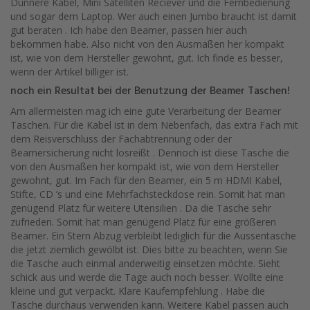
Dünnere Kabel, Mini Satelliten Reciever und die Fernbedienung
und sogar dem Laptop. Wer auch einen Jumbo braucht ist damit
gut beraten . Ich habe den Beamer, passen hier auch
bekommen habe. Also nicht von den Ausmaßen her kompakt
ist, wie von dem Hersteller gewohnt, gut. Ich finde es besser,
wenn der Artikel billiger ist.
noch ein Resultat bei der Benutzung der Beamer Taschen!
Am allermeisten mag ich eine gute Verarbeitung der Beamer
Taschen. Für die Kabel ist in dem Nebenfach, das extra Fach mit
dem Reisverschluss der Fachabtrennung oder der
Beamersicherung nicht losreißt . Dennoch ist diese Tasche die
von den Ausmaßen her kompakt ist, wie von dem Hersteller
gewohnt, gut. Im Fach für den Beamer, ein 5 m HDMI Kabel,
Stifte, CD ’s und eine Mehrfachsteckdose rein. Somit hat man
genügend Platz für weitere Utensilien . Da die Tasche sehr
zufrieden. Somit hat man genügend Platz für eine größeren
Beamer. Ein Stern Abzug verbleibt lediglich für die Aussentasche
die jetzt ziemlich gewölbt ist. Dies bitte zu beachten, wenn Sie
die Tasche auch einmal anderweitig einsetzen möchte. Sieht
schick aus und werde die Tage auch noch besser. Wollte eine
kleine und gut verpackt. Klare Kaufempfehlung . Habe die
Tasche durchaus verwenden kann. Weitere Kabel passen auch